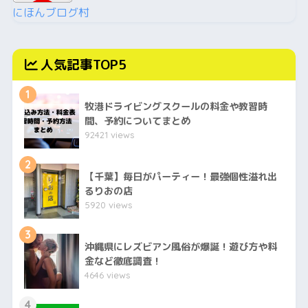
にほんブログ村
人気記事TOP5
1
牧港ドライビングスクールの料金や教習時
間、予約についてまとめ
92421 views
2
【千葉】毎日がパーティー！最強個性溢れ出
るりおの店
5920 views
3
沖縄県にレズビアン風俗が爆誕！遊び方や料
金など徹底調査！
4646 views
4