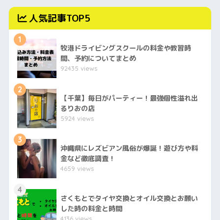
人気記事TOP5
1
牧港ドライビングスクールの料金や教習時
間、予約についてまとめ
92435 views
2
【千葉】毎日がパーティー！最強個性溢れ出
るりおの店
5924 views
3
沖縄県にレズビアン風俗が爆誕！遊び方や料
金など徹底調査！
4659 views
4
さくもとでタイヤ交換とオイル交換とお願い
した時の料金と時間
4136 views