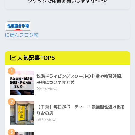
クリックで応援お願いします\(^0^)/
にほんブログ村
人気記事TOP5
1
牧港ドライビングスクールの料金や教習時間、
予約についてまとめ
92416 views
2
【千葉】毎日がパーティー！最強個性溢れ出る
りおの店
5920 views
3