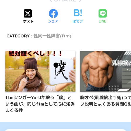
ポスト
シェア
はてブ
LINE
CATEGORY :
性同一性障害(ftm)
ftmシンガーYu-Uが歌う「僕」と
胸オペ(乳腺摘出手術)っ
いう曲が、同じftmとして心に沁み
い説明とよくある質問Q&
まくる件