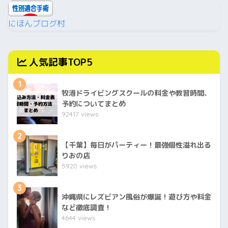
にほんブログ村
人気記事TOP5
1
牧港ドライビングスクールの料金や教習時間、
予約についてまとめ
92417 views
2
【千葉】毎日がパーティー！最強個性溢れ出る
りおの店
5920 views
3
沖縄県にレズビアン風俗が爆誕！遊び方や料金
など徹底調査！
4644 views