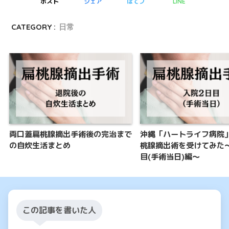
ポスト
シェア
はてブ
LINE
CATEGORY :
日常
両口蓋扁桃腺摘出手術後の完治まで
沖縄「ハートライフ病院
の自炊生活まとめ
桃腺摘出術を受けてみた
目(手術当日)編〜
この記事を書いた人